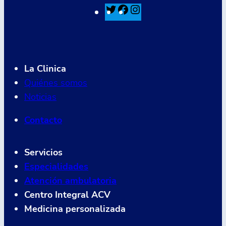
T
F
I
w
a
n
i
c
s
t
e
t
La Clinica
t
b
a
Quiénes somos
e
o
g
Noticias
r
o
r
Contacto
k
a
m
Servicios
Especialidades
Atención ambulatoria
Centro Integral ACV
Medicina personalizada