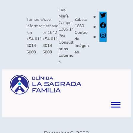
Skip
Luis
to
T
María
Turnos e
José
Zabala
content
Campos
w
F
informac
Hernánd
1680
1385 1°
ion
ez 1642
Centro
i
a
I
Piso
+54 011
+54 011
de
Consult
t
c
n
4014
4014
Imágen
orios
6000
6000
es
t
e
s
Externo
s
e
b
t
r
o
a
o
g
k
r
a
m