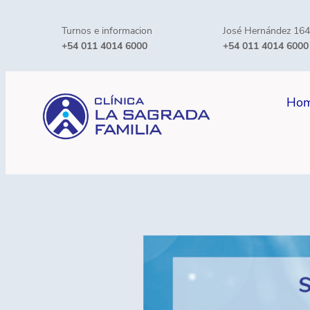
Skip
Turnos e informacion
José Hernández 16
to
+54 011 4014 6000
+54 011 4014 6000
content
Ho