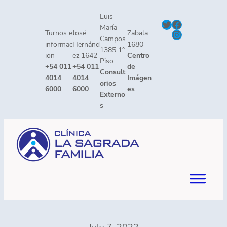
Skip
Luis
Twitter
Facebook
to
María
Instagram
Turnos e
José
Zabala
content
Campos
informac
Hernánd
1680
1385 1°
ion
ez 1642
Centro
Piso
+54 011
+54 011
de
Consult
4014
4014
Imágen
orios
6000
6000
es
Externo
s